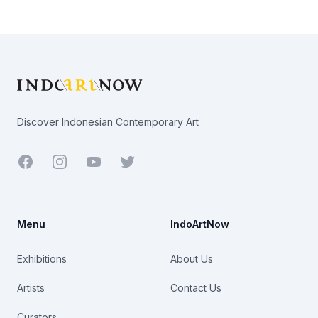
Footer
Discover Indonesian Contemporary Art
Facebook
Youtube
Twitter
Menu
IndoArtNow
Exhibitions
About Us
Artists
Contact Us
Curators